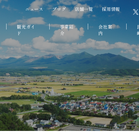
ニュース
ブログ
店舗一覧
採用情報
観光ガイ
事業紹
会社案
ド
介
内
礼文島
通販事業
メッセージ
ス
中富良野町
直営事業
経営方針
法人営業事業
会社概要
グループ事業
役員紹介
会社沿革