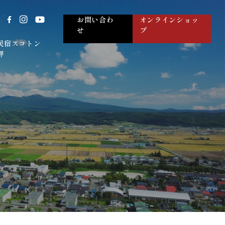
お問い合わ
オンラインショッ
せ
プ
民宿スコトン
岬
島の人
民宿の特徴
とみたメロンハウス
客室について
WHITEFOOD
お食事について
ご宿泊について
交通案内
よくある質問