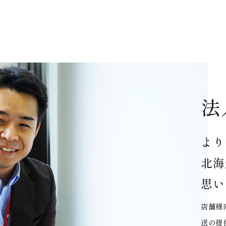
法
より
北海
思い
店舗様
送の提