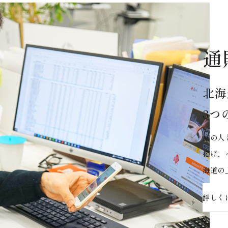
通
北海
3つ
島の人
掲げ、
海道の
詳しく