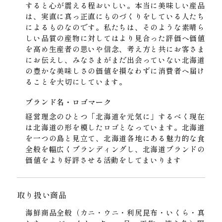
すると心が震える程おいしい。本当に美味しい産品
は、実直に真っ正直にものづくりをしている人たち
によるものなのです。私たちは、そのような素晴ら
しい品質の産物に対してはより見合った評価へ価値
を高め生産者の思いや信念、考え方と共にお客さま
にお伝えし、みなさまがまだ出会っていない北海道
の豊かな美味しさの価値を損なわずに消費者へ届け
ることを大切にしています。
ブランド名・ロゴマーク
経営理念のひとつ「北海道を元気に」するべく現在
は北海道の形を模したロゴとなっています。北海道
を一つの島と見立て、北海道各地にある魅力的な食
全般を幅広くブランディングし、北海道ブランドの
価値をより好評させる活動をしてまいります
取り扱い商品
海鮮商品全般（カニ・ウニ・利尻昆布・いくら・真