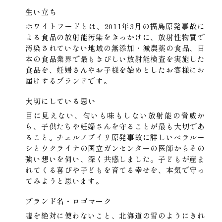
生い立ち
ホワイトフードとは、2011年3月の福島原発事故に
よる食品の放射能汚染をきっかけに、放射性物質で
汚染されていない地域の無添加・減農薬の食品、日
本の食品業界で最もきびしい放射能検査を実施した
食品を、妊婦さんやお子様を始めとしたお客様にお
届けするブランドです。
大切にしている思い
目に見えない、匂いも味もしない放射能の脅威か
ら、子供たちや妊婦さんを守ることが最も大切であ
ること。チェルノブイリ原発事故に詳しいベラルー
シとウクライナの国立ガンセンターの医師からその
強い想いを伺い、深く共感しました。子どもが産ま
れてくる喜びや子どもを育てる幸せを、本気で守っ
てみようと思います。
ブランド名・ロゴマーク
嘘を絶対に使わないこと、北海道の雪のようにきれ