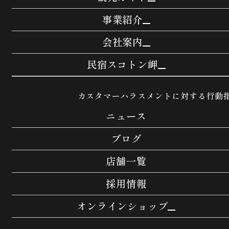
島の人
礼文島
事業紹介
とみたメロンハウス
中富良野町
事業紹介
会社案内
WHITEFOOD
通販事業
会社案内TOP
民宿スコトン岬
直営事業
メッセージ
民宿スコトン岬TOP
グループ事業
カスタマーハラスメントに対する行動
経営方針
民宿の特徴
法人営業事業
ニュース
会社概要
客室について
役員紹介
ブログ
お食事について
会社沿革
ご宿泊について
店舗一覧
交通案内
採用情報
よくある質問
オンラインショップ
島の人