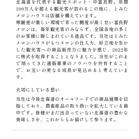
北海道を代表する観光スポット・中富良野。年間
100万人を超える観光客が訪れるこの地に、とみた
メロンハウスは店舗を構えています。
寒暖差が激しい環境で育った糖度が高く甘い富良野
メロンは、毎年観光客のみならず、全国各地の多く
のお客様に親しまれている逸品です。当社はとみた
メロンハウスがもつメロンの仕入力、好立地を生か
した観光客への商品販売力に魅力を感じ、2022年
に株式を取得することとなりました。当社がこれま
で培ってきた通販事業のノウハウを共有すること
で、お互いの更なる成長が見込めると考えていま
す。
大切にしている思い
当社は今後北海道のオールフードでの商品展開を目
指しており、農畜産品の取り扱いを拡大している最
中です。皆様がまだ出会っていない北海道の豊かな
美味しさを、これからもお届けして参ります。