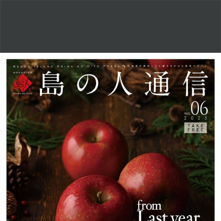
島
の
人
通
信
Vol.6